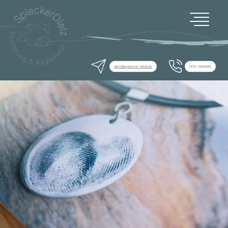
dietz@spiecker-dietz.de
0170–3831695