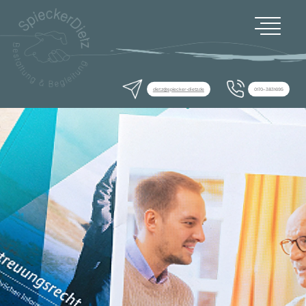
dietz@spiecker-dietz.de
0170–3831695